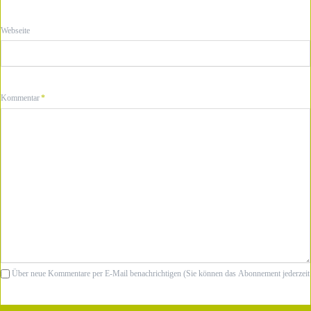
Webseite
Pflichtfeld
Kommentar
*
Über neue Kommentare per E-Mail benachrichtigen (Sie können das Abonnement jederzeit