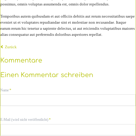
possimus, omnis voluptas assumenda est, omnis dolor repellendus.
Temporibus autem quibusdam et aut officiis debitis aut rerum necessitatibus saepe
eveniet ut et voluptates repudiandae sint et molestiae non recusandae. Itaque
earum rerum hic tenetur a sapiente delectus, ut aut reiciendis voluptatibus maiores
alias consequatur aut perferendis doloribus asperiores repellat.
Zurück
Kommentare
Einen Kommentar schreiben
Pflichtfeld
Name
*
Pflichtfeld
E-Mail (wird nicht veröffentlicht)
*