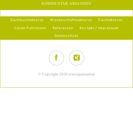
KOMMENTAR ABSENDEN
Navigation
Sachbuchlektorat
Wissenschaftslektorat
Fachlektorat
überspringen
Caren Fuhrmann
Referenzen
Kontakt / Impressum
Datenschutz
Facebook
Xing
© Copyright 2026 textorganisation