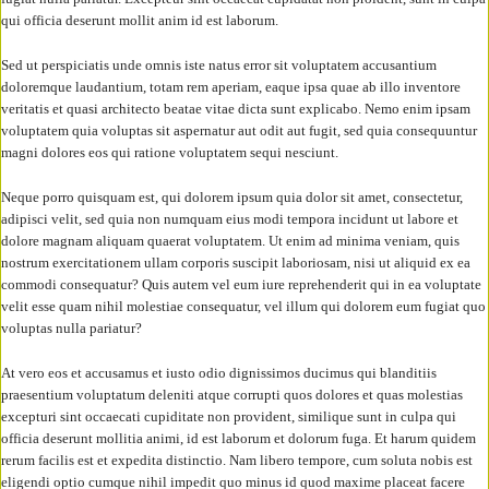
qui officia deserunt mollit anim id est laborum.
Sed ut perspiciatis unde omnis iste natus error sit voluptatem accusantium
doloremque laudantium, totam rem aperiam, eaque ipsa quae ab illo inventore
veritatis et quasi architecto beatae vitae dicta sunt explicabo. Nemo enim ipsam
voluptatem quia voluptas sit aspernatur aut odit aut fugit, sed quia consequuntur
magni dolores eos qui ratione voluptatem sequi nesciunt.
Neque porro quisquam est, qui dolorem ipsum quia dolor sit amet, consectetur,
adipisci velit, sed quia non numquam eius modi tempora incidunt ut labore et
dolore magnam aliquam quaerat voluptatem. Ut enim ad minima veniam, quis
nostrum exercitationem ullam corporis suscipit laboriosam, nisi ut aliquid ex ea
commodi consequatur? Quis autem vel eum iure reprehenderit qui in ea voluptate
velit esse quam nihil molestiae consequatur, vel illum qui dolorem eum fugiat quo
voluptas nulla pariatur?
At vero eos et accusamus et iusto odio dignissimos ducimus qui blanditiis
praesentium voluptatum deleniti atque corrupti quos dolores et quas molestias
excepturi sint occaecati cupiditate non provident, similique sunt in culpa qui
officia deserunt mollitia animi, id est laborum et dolorum fuga. Et harum quidem
rerum facilis est et expedita distinctio. Nam libero tempore, cum soluta nobis est
eligendi optio cumque nihil impedit quo minus id quod maxime placeat facere