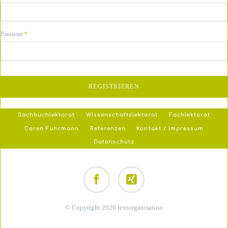
Pflichtfeld
Passwort
*
REGISTRIEREN
Navigation
Sachbuchlektorat
Wissenschaftslektorat
Fachlektorat
überspringen
Caren Fuhrmann
Referenzen
Kontakt / Impressum
Datenschutz
Facebook
Xing
© Copyright 2026 textorganisation